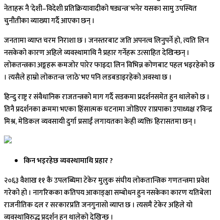
नेताहरू नै ‘देशी–विदेशी प्रतिक्रियावादीको षड्यन्त्र’ भनेर यसका सामु उपस्थित
चुनौतीका व्याख्या गर्दै आएका छन् ।
जनतामा व्याप्त चरम निराशा छ । जनस्तरबाट जति अपनत्व लिनुपर्ने हो, त्यति लिन
नसकेको कारण अहिले व्यवस्थामाथि नै प्रहार गर्नेहरू उत्साहित देखिन्छन् ।
लोकतन्त्रका अङ्गहरू कमजोर पारेर फाइदा लिन विभिन्न कोणबाट पहल भइरहेको छ
। त्यसैले हाम्रो लोकतन्त्र ‘लाठे’ भए पनि लडबडाइरहेको अवस्था छ ।
हिन्दु राष्ट्र र संवैधानिक राजतन्त्रको माग गर्दै सडकमा प्रदर्शनसमेत हुन थालेको छ ।
तिनै प्रदर्शनका क्रममा भएका हिंसात्मक घटनामा जोडिएर राप्रपाका उपाध्यक्ष रविन्द्र
मिश्र, मेडिकल व्यवसायी दुर्गा प्रसाईं लगायतका केही व्यक्ति हिरासतमा छन् ।
किन भइरहेछ व्यवस्थामाथि प्रहार ?
२०६३ वैशाख ११ कै उपलब्धिमा टेकेर मुलुक संघीय लोकतान्त्रिक गणतन्त्रमा प्रवेश
गरेको हो । नागरिकका कतिपय आकाङ्क्षा सम्बोधन हुन नसकेका कारण यतिबेला
राजनीतिक दल र सरकारप्रति जनगुनासो व्याप्त छ । त्यसमै टेकेर अहिले यो
व्यवस्थाविरुद्ध प्रदर्शन हुन थालेको देखिन्छ ।