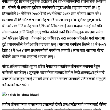
नेपालका दुई छिमेकी मुलुककै उदाहरण हेर्ने हो भने लोभलाग्दो राजनीतिक स्थिरता
छ l चीनले यो अवधिमा दुईमात्र कार्यकारी प्रमुख अर्थात् राष्ट्रपति पाएको छ । हु
जिन्ताओले १५ नोभेम्बर २००२ देखि १५ नोभेम्बर २०१२ सम्म चीनमा शासन गरे ।
त्यसयता सी जिनपिङले चीनको नेतृत्व गर्दै आएका छन् । ‘कम्युनिस्ट मुलुक’ भनेर
चीनको राजनीतिक नेतृत्वमा देखिएको स्थिरतालाई नजरअन्दाज गर्ने हो भने पनि
लोकतन्त्रका लागि विश्वमै उदाहरणीय बनेको अर्को छिमेकी मुलुक भारतमा समेत
उस्तै परिदृश्य देखिन्छ । नेपालले १८ वर्षभित्र १४ वटा सरकार परिवर्तन गर्दा भारतमा
दुई प्रधानमन्त्रीले नै यो अवधि कटाएका छन् । भारतमा मनमोहन सिंहले २२ मे २००४
देखि २६ मे २०१४ सम्म प्रधानमन्त्रीको कार्यभार सम्हाले । त्यस यता भारतमा नरेन्द्र
मोदीले शासन सत्ता सम्हाल्दै आएका छन् ।
वरिष्ठ अधिवक्ता सतिशकृष्ण खरेल नेपालमा वास्तविक लोकतन्त्र स्थापना नै हुन
नसकेको बताउँछन् । जुनसुकै परिवर्तनका पछाडि केही न केही आकाङ्क्षा हुने भन्दै
उनले ती आकाङ्क्षालाई समयमै सम्बोधन गर्न नसक्दा जनताले प्रतिफलको अनुभूति
गर्न नसक्ने प्रस्ट पारे ।
संघीय लोकतान्त्रिक गणतन्त्रमा दलहरूले दोस्रो जनआन्दोलनको भावनालाई बोकेर