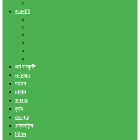
बैंक तथा वित्त
राजनीति
एमाले
नेपाली काङ्ग्रेस
माओवादी
राष्ट्रिय जनमोर्चा
जनता समाजवादी पार्टी
राष्ट्रिय प्रजातन्त्र पार्टी
धर्म संस्कृति
मनोरञ्जन
पर्यटन
प्रविधि
अपराध
कृषि
खेलकुद
अन्तराष्ट्रिय
विविध