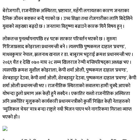
बेरोजगारी, राजनीतिक अस्थिरता, भ्रष्टाचार, महँगी लगायतका कारण जनताका
दैनिक जीवन कष्टकर बन्दै गएको छ । उच्च शिक्षा तथा रोजगारीका लागि बिदेसिने
युवाको सङ्ख्या बढ्दो छ । जनतामा वितृष्णा बढाउने कारक यिनै विषय हुन् ।
लोकतन्त्र पुनर्स्थापनापछि १४ पटक सरकार परिवर्तन भएको छ । सुरुमा
गिरिजाप्रसाद कोइराला प्रधानमन्त्री बने । त्यसपछि पुष्पकमल दाहाल ‘प्रचण्ड’,
माधवकुमार नेपाल, झलनाथ खनाल र डा. बाबुराम भट्टराई क्रमशः प्रधानमन्त्री भए ।
२०६९ चैत १ देखि ०७० माघ २८ सम्म खिलराज रेग्मी मन्त्रिपरिषद्का अध्यक्ष भए ।
त्यसपछि क्रमशः सुशील कोइराला, केपी शर्मा ओली, पुष्पकमल दाहाल ‘प्रचण्ड’,
शेरबहादुर देउवा, केपी शर्मा ओली, शेरबहादुर देउवा, पुष्पकमल दाहाल ‘प्रचण्ड’, केपी
शर्मा ओली प्रधानमन्त्री भए । राजनीतिक स्थिरताको सवालमा हामी चुक्दै आएको
योभन्दा ठुलो प्रमाण अरू केही हुनै सक्दैन । एकातिर यस्तो राजनीतिक अस्थिरता
अनि अर्कोतिर मुलुकको कार्यकारी प्रधानमन्त्त्रीको कुर्सी निश्चित केही नेताहरुको
‘म्युजिकल चेयर’ मात्र बन्दा राष्ट्रले नयाँ भिजन पाएन भने नागरिकमा निराशा व्याप्त
भएको हो l