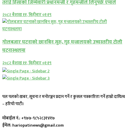
तराई हिंसाको जिम्मेवारी प्रधानमन्त्री र गृहमन्त्रीले लिनुपर्छः एमाले
२०८२ बैशाख ११, बिहीबार ०१:१९
गोलबजार घटनाको छानबिन सुरु, गृह मन्त्रालयको उच्चस्तरीय टोली
घटनास्थलमा
२०८२ बैशाख ११, बिहीबार ०१:१९
पल पलको खबर, सूचना र मनोरञ्जन प्रदान गर्ने र कुसल पत्रकारिता गर्ने हाम्रो दायित्व
– हरियो पाटी।
मोबाईल नं.:
+९७७-९८५२८३१४१७
ईमेल: hariopatinews@gmail.com