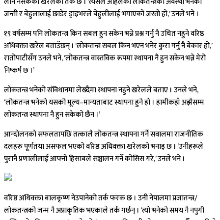
लान नसकेको खरेलको तर्क छ । ‘त्यसैले अहिलेको लोकतन्त्रको अवस्था भनेको
जन्ती र बेहुलालाई छाडेर ड्राइभरले बेहुलीलाई भगाएको जस्तो हो,’ उनले भने ।
१९ वर्षसम्म पनि लोकतन्त्र किन सबल हुन सकेन भन्ने प्रश्न गर्नु नै उचित नहुने वरिष्ठ
अधिवक्ता खरेल बताउँछन् । ‘लोकतन्त्र सबल किन भएन भनेर कुरा गर्नु नै बेकार हो,’
रातोपाटीसँग उनले भने, ‘लोकतन्त्र वास्तविक रूपमा स्थापना नै हुन सकेन भन्ने मेरो
निष्कर्ष छ ।’
लोकतन्त्र भनेको संविधानमा लेख्दैमा स्थापना नहुने खरेलले बताए । उनले भने,
‘लोकतन्त्र भनेको यसको मूल्य–मान्यताबाट स्थापना हुने हो । हामीकहाँ अझैसम्म
लोकतन्त्र स्थापना नै हुन सकेको छैन ।’
आन्दोलनको सफलतापछि तत्कालै लोकतन्त्र स्थापना गर्ने सवालमा राजनीतिक
दलहरू पूर्णतया असफल भएको वरिष्ठ अधिवक्ता खरेलको भनाइ छ । ‘उनीहरूले
पुरानै प्रणालीलाई आफ्नो हिसाबले सञ्चालन गर्ने कोसिस गरे,’ उनले भने ।
वरिष्ठ अधिवक्ता बालकृष्ण नेउपानेको तर्क फरक छ । उनी नेपालमा प्रजातन्त्र/
लोकतन्त्रको जन्म नै अप्राकृतिक भएकाले तर्क गर्छन् । ‘त्यो भनेको समय नै नपुगी