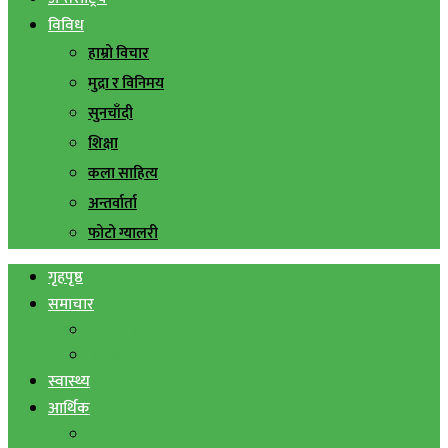
विविध
हाम्रो विचार
मुद्रा र विनिमय
सुनचाँदी
शिक्षा
कला साहित्य
अन्तर्वार्ता
फोटो ग्यालरी
गृहपृष्ठ
समाचार
स्थानिय समाचार
सिराहा बिशेष
स्वास्थ्य
आर्थिक
शेयर बजार