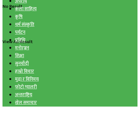
अपराध
No Result
कला साहित्य
कृषि
धर्म संस्कृति
पर्यटन
प्रविधि
View All Result
मनोरञ्जन
शिक्षा
सुनचाँदी
हाम्रो विचार
मुद्रा र विनिमय
फोटो ग्यालरी
अन्तराष्ट्रिय
खेल समाचार