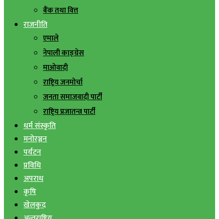
बैंक तथा वित्त
राजनीति
एमाले
नेपाली काङ्ग्रेस
माओवादी
राष्ट्रिय जनमोर्चा
जनता समाजवादी पार्टी
राष्ट्रिय प्रजातन्त्र पार्टी
धर्म संस्कृति
मनोरञ्जन
पर्यटन
प्रविधि
अपराध
कृषि
खेलकुद
अन्तराष्ट्रिय