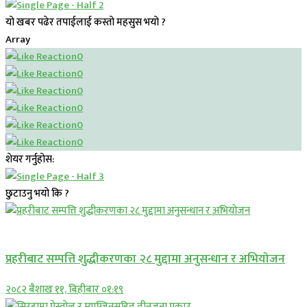
यो खबर पढेर तपाईलाई कस्तो महसुस भयो ?
Array
0
0
0
0
0
0
शेयर गर्नुहोस:
छुटाउनु भयो कि ?
प्रमुख सामाचार
प्रहरीबाट सम्पत्ति शुद्धीकरणका २८ मुद्दामा अनुसन्धान र अभियोजन
२०८२ बैशाख ११, बिहीबार ०१:१९