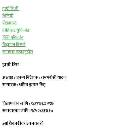
हाम्रो टि.भी.
भिडियो
पोडकास्ट
प्रीतिबाट युनिकोड
मिति परिवर्तन
बिज्ञापन डिस्प्ले
समाचार पठाउनुहोस
हाम्रो टिम
अध्यक्ष / प्रबन्ध निर्देशक
: रामभरोसी यादव
सम्पादक :
अमित कुमार सिह
विज्ञापनका लागि : ९८११७६७२९७
समाचारका लागि : ९८५२८३१४१७
आधिकारीक जानकारी