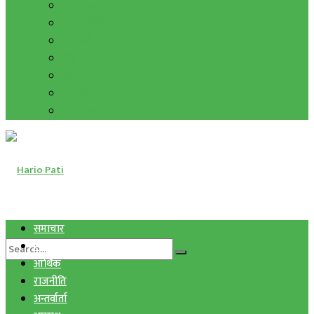
हाम्रो विचार
मुद्रा र विनिमय
सुनचाँदी
शिक्षा
कला साहित्य
अन्तर्वार्ता
फोटो ग्यालरी
समाचार
स्वास्थ्य
आर्थिक
राजनीति
अन्तर्वार्ता