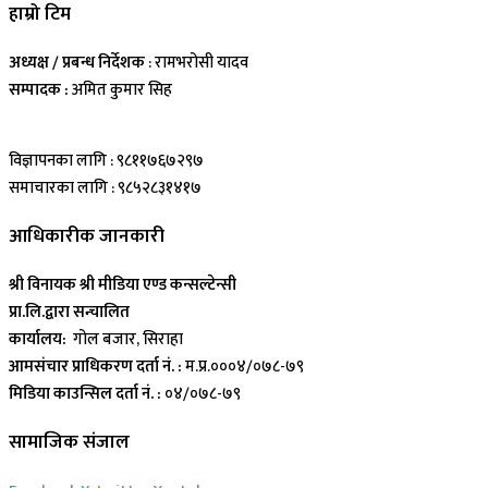
हाम्रो टिम
अध्यक्ष / प्रबन्ध निर्देशक
: रामभरोसी यादव
सम्पादक :
अमित कुमार सिह
विज्ञापनका लागि : ९८११७६७२९७
समाचारका लागि : ९८५२८३१४१७
आधिकारीक जानकारी
श्री विनायक श्री मीडिया एण्ड कन्सल्टेन्सी
प्रा.लि.द्वारा सन्चालित
कार्यालय:
गोल बजार, सिराहा
आमसंचार प्राधिकरण दर्ता नं. :
म.प्र.०००४/०७८-७९
मिडिया काउन्सिल दर्ता नं. :
०४/०७८-७९
सामाजिक संजाल