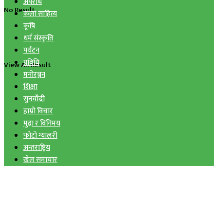
अपराध
No Result
कला साहित्य
कृषि
धर्म संस्कृति
पर्यटन
प्रविधि
View All Result
मनोरञ्जन
शिक्षा
सुनचाँदी
हाम्रो विचार
मुद्रा र विनिमय
फोटो ग्यालरी
अन्तराष्ट्रिय
खेल समाचार