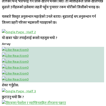
लागेको भन्दै ‘भेरिफाई गर्न लिंक खोल्न भनेका थिए। ती व्यक्तिहरूले लिंक खोलेपछि
बुढाले उनीहरूको इसेवामा सहजै पहुँच पुर्‍याएर रकम चोरीको जिसीको भनाइ छ।
यसबारे विस्तृत अनुसन्धान भइरहेको उनले बताए। बुढालाई थप अनुसन्धान गर्न
जिल्ला प्रहरी परिसर भद्रकाली पठाइएको छ।
यो खबर पढेर तपाईलाई कस्तो महसुस भयो ?
Array
0
0
0
0
0
0
शेयर गर्नुहोस:
छुटाउनु भयो कि ?