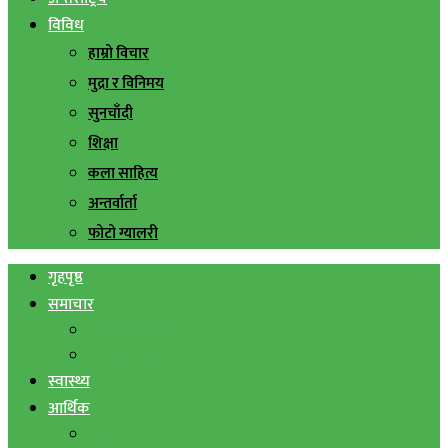
विविध
हाम्रो विचार
मुद्रा र विनिमय
सुनचाँदी
शिक्षा
कला साहित्य
अन्तर्वार्ता
फोटो ग्यालरी
गृहपृष्ठ
समाचार
स्थानिय समाचार
सिराहा बिशेष
स्वास्थ्य
आर्थिक
शेयर बजार