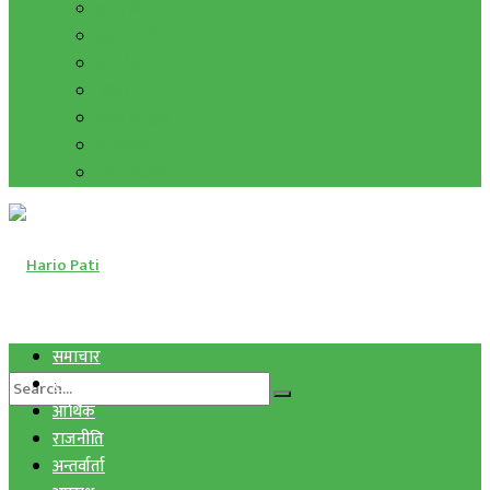
हाम्रो विचार
मुद्रा र विनिमय
सुनचाँदी
शिक्षा
कला साहित्य
अन्तर्वार्ता
फोटो ग्यालरी
समाचार
स्वास्थ्य
आर्थिक
राजनीति
अन्तर्वार्ता