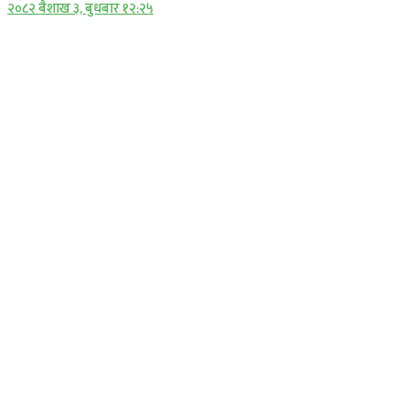
२०८२ बैशाख ३, बुधबार १२:२५