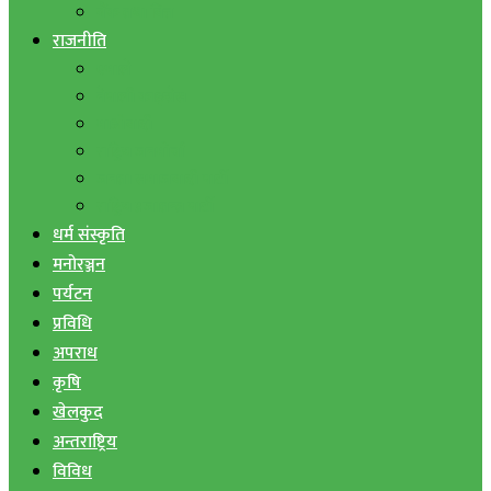
बैंक तथा वित्त
राजनीति
एमाले
नेपाली काङ्ग्रेस
माओवादी
राष्ट्रिय जनमोर्चा
जनता समाजवादी पार्टी
राष्ट्रिय प्रजातन्त्र पार्टी
धर्म संस्कृति
मनोरञ्जन
पर्यटन
प्रविधि
अपराध
कृषि
खेलकुद
अन्तराष्ट्रिय
विविध