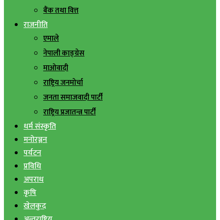
बैंक तथा वित्त
राजनीति
एमाले
नेपाली काङ्ग्रेस
माओवादी
राष्ट्रिय जनमोर्चा
जनता समाजवादी पार्टी
राष्ट्रिय प्रजातन्त्र पार्टी
धर्म संस्कृति
मनोरञ्जन
पर्यटन
प्रविधि
अपराध
कृषि
खेलकुद
अन्तराष्ट्रिय