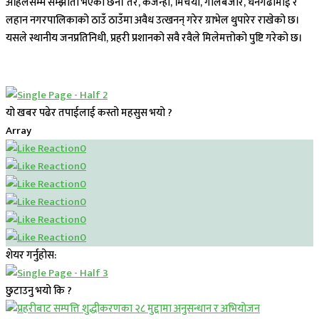
अहिलेसम्म सम्झौता भएको छैन। तर, कर्जन्हा, मिर्चैैया, गोलबजार, धनगढीमाई र
लहान नगरपालिकाको ठाउँ ठाउँमा अवैध उत्खनन् गरेर ग्राभेल थुपारेर राखेको छ।
यसले स्थानीय जनप्रतिनिधी, प्रहरी प्रशानको सवै रवैले मिलेमत्तोको पुष्टि गरेको छ।
यो खबर पढेर तपाईलाई कस्तो महसुस भयो ?
Array
0
0
0
0
0
0
शेयर गर्नुहोस:
छुटाउनु भयो कि ?