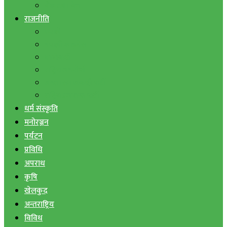
बैंक तथा वित्त
राजनीति
एमाले
नेपाली काङ्ग्रेस
माओवादी
राष्ट्रिय जनमोर्चा
जनता समाजवादी पार्टी
राष्ट्रिय प्रजातन्त्र पार्टी
धर्म संस्कृति
मनोरञ्जन
पर्यटन
प्रविधि
अपराध
कृषि
खेलकुद
अन्तराष्ट्रिय
विविध