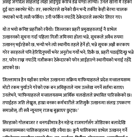
असई जगदिश साहलाई त्यहाँ आईपुग्न करिव डेढ घण्डा लाग्यो। उनले खानी मै रहेको
दुई वटा स्काभेर भेटे। तर, स्काभेटरले खनेको छैन भन्दै तर्कीए केही बेरमा चालक
नभएको भन्दै त्यसै फर्किए। उनी फर्किन नपाउँदै ठेकेदारले स्काभेर लिएर गए।
यो त भयो कनिष्ट प्रहरीको रवैयो। जिल्लाका प्रहरी प्रमुखहरुलाई नै ग्राभेल
उत्खननको सूचना गर्दा पहिला निजी जमिनमा होला भन्ने, सूचकले अवैध रुपमा
उत्खनन् भईरहेको छ, भन्यो भने त्यो स्थानीय तहले हेर्ने हो, भन्ने सूचक अझै करकाप
गरेर सरहरुले पनि हेरिदिनुपर्यो भनेर अनुरोध गर्यो भने, ठिकै छ, प्रहरी पठाईदिन्छु भन्ने
तर, फोन राख्न नपाउँदै नजीकका ठेकेदारको फोन आईहाल्ने स्थानीयको भनाई रहँदै
आएको छ।
जिल्लामात्र हैन यहाँका ग्राभेल उत्खनन्मा सक्रिय माफियाहरुले प्रदेश मन्त्रालयसम्म
मोटो रकम पुर्याउने गरेको एक बन अधिकृतले नाम उल्लेख नगर्ने सर्तमा बताए।
उनलेभने, ‘माफियाहरुले मन्त्रालयसम्म आर्थिक चलखेलले प्रभावित पारिसकेको छ।
तपाईहरु जति लेख्नुस, हाम्रा वनका कर्मचारीले जतिसुकै उत्खनन्मा संलग्न उपकरण
समाओस्, ती सवै न्यूनतम् राजश्व बुझाएर छुट्छ।’
सिरहाको गोलबाजर र धनगढीमात्र हैन महेन्द्र राजमार्गसँग जोडिएका बलादेखि
कमलासम्मका पालिकाहरुमा यहि रवैया छ। कुनै पालिकामा ग्राभेल उत्खनन् गर्ने