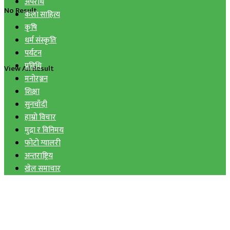
अपराध
No Result
कला साहित्य
कृषि
धर्म संस्कृति
पर्यटन
प्रविधि
View All Result
मनोरञ्जन
शिक्षा
सुनचाँदी
हाम्रो विचार
मुद्रा र विनिमय
फोटो ग्यालरी
अन्तराष्ट्रिय
खेल समाचार