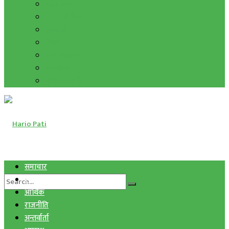
हाम्रो विचार
मुद्रा र विनिमय
सुनचाँदी
शिक्षा
कला साहित्य
अन्तर्वार्ता
फोटो ग्यालरी
समाचार
स्वास्थ्य
आर्थिक
राजनीति
अन्तर्वार्ता