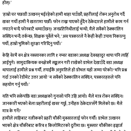
होस्।’
‘हाम्रो घर पछाडी उत्खनन् भईरहेको हामी थाहा पाउँछौं, प्रहरीलाई रोक्न अनुरोध गर्दै
खवर गर्यो हामी नै खतरामा पर्छौं। फोन राख्न पाएको हुँदैन ठेकेदारले हामीले काम गर्न
नपाउने भन्दै फोनबाटै धम्याउँछन्। जनप्रतिनिधीलाई भन्यो, मैले सवैको ठेक्कालिन
सक्दिन भन्दै तर्कन्छ; शिक्षक पूर्वेले भने, ‘ अव पत्रकारले नै केही केही उपाय निकाल्नु
पर्यो, हाम्रो भुमिको शुरक्षा गरिदिनु पर्यो।’
केहि वेरमै वन क्षेत्र नक्सानका लागि १ नम्वर वडाका अध्यक्ष देववहादुर थापा पनि त्यहिँ
आईपुगे। सामुदाकियक वनक्षेत्रमै सङ्कलन गरी राखेको ग्राभेल देखाउँदै वडा अध्यक्ष
थापालाई हामीले प्रश्न गर्यौं, तपाईंंकै अनुमतिले हो ग्रोभल यहाँ जम्मा परेको? भनि प्रश्न
गर्दा उनको रेडीमेट उत्तर आयो ‘ म सवैको ठेक्कालिन सक्दिन, पत्रकारहरुले पनि
सहयोग गर्नु पर्यो।’
यति भनि सकेपछि वडा अध्यक्षको गुनासो पनि उहि आयो। मैले मात्र रोक्न सक्दिन।
जानकारी भएको बेला प्रहरीलाई खवर गर्छु, उनीहरु ठेकेदारसँगै मिलेको छ। मैले
मात्र के गर्ने?
हामीले त्यहिबाट नजीकको प्रहरी चौकी मुक्सारलाई फोन गर्यौं। ग्राभेल उत्खनन
भएको क्षेत्र चौकीबाट करिव १ किलोमिटरको दुरीमा छ। मुक्सार चौकीका इञ्चार्ज