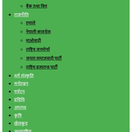
बैंक तथा वित्त
राजनीति
एमाले
नेपाली काङ्ग्रेस
माओवादी
राष्ट्रिय जनमोर्चा
जनता समाजवादी पार्टी
राष्ट्रिय प्रजातन्त्र पार्टी
धर्म संस्कृति
मनोरञ्जन
पर्यटन
प्रविधि
अपराध
कृषि
खेलकुद
अन्तराष्ट्रिय