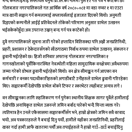
भन्दै कमलाईमाई सप्लायर्स धनुषा प्रा.लि.को नाममा पुस १२ गते पत्र नै काटेको छ।
गोलबजार नगरपालिकाले गत आर्थिक वर्ष २०८०÷०८१ मा वडा नम्वर १ मा एउटा
मात्र खानी सञ्चान गर्न कमलामाई सप्लायर्सलाई इजाजत दिएको थियो। अनुमती
दिइएको कम्पनीले आईई प्रतिवेदनले तोकेको परिमाण अनुसार ग्राभेल उत्खनन
भईसकेकोहुँदा अव उपरान्त उख्नन् बन्द गर्न पत्र काटेको हो।
दुवै नगरपालिकाले सूचना जारी गरेको हप्तादिन वितिसक्दा पनि अझै जनप्रतिनिधी,
प्रहरी, प्रशासन र ठेकेदारसँगको साँठगाठमा निर्वाध रुपमा ग्राभेल उत्खनन्, संकलन र
ढुवानी भईरहेको छ। हिजो शनिवार अपरान्ह गोलबजार नगरपालिका १
गागनखोलाको पूर्वीकिनारस्थित नेत्रज्योती महिला सामुदायिक वनक्षेत्रमा अवैधरुपमा
जम्मा गरेको ग्रोभल ढुवानी भईरहेको थियो। वन क्षेत्र सीमाङ्कन गर्न आएका वन
कर्मचारी र वनका पदाधीकारीहरुको अगाडीबाटै उनीहरुले ग्राभेल ढुवानी गरिरहेका
थिए। सञ्चारकर्मी देखेपछि ग्राभेल बोक्ने टिफर र स्काभेटर त्यहाँबाट अन्यत्र लगे ।
वन सीमाङ्कनका लागि सहजिकरण गर्न पुगेका स्थानीय शिक्षक सागर पूर्वेले हामीलाई
देखेपछि अनाधिकृत ग्राभेल उत्ननन्ले जमिन बर्वाद पारेको भन्दै चिन्ता व्यक्त गरे।
त्यतिमात्र हैन उनले एकैसासमा सञ्चारकर्मीसँग भने, हाम्रो क्षेत्रको जमिन सवै वरवाद
भयो, अव पत्रकारहरुले नै बचाई दिनु पर्यो, हामीले यहाँका जनप्रतिनिधी, प्रहरीलाई
खवर गर्दा हामी आफै खतरामा पर्यौं अव तपाईहरुले नै हाम्रो गाउँ–ठाउँ बचाईदिनु