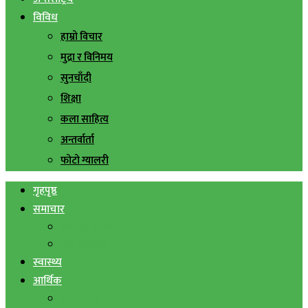
विविध
हाम्रो विचार
मुद्रा र विनिमय
सुनचाँदी
शिक्षा
कला साहित्य
अन्तर्वार्ता
फोटो ग्यालरी
गृहपृष्ठ
समाचार
स्थानिय समाचार
सिराहा बिशेष
स्वास्थ्य
आर्थिक
शेयर बजार