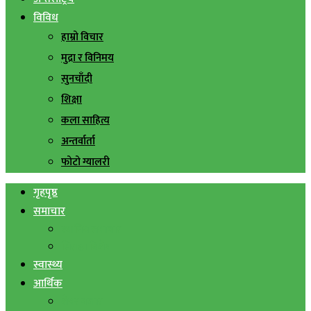
विविध
हाम्रो विचार
मुद्रा र विनिमय
सुनचाँदी
शिक्षा
कला साहित्य
अन्तर्वार्ता
फोटो ग्यालरी
गृहपृष्ठ
समाचार
स्थानिय समाचार
सिराहा बिशेष
स्वास्थ्य
आर्थिक
शेयर बजार