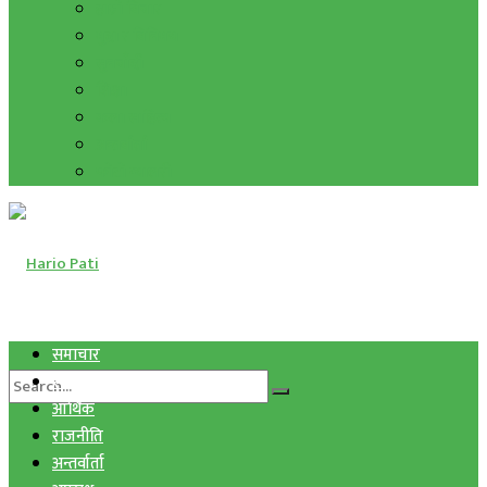
हाम्रो विचार
मुद्रा र विनिमय
सुनचाँदी
शिक्षा
कला साहित्य
अन्तर्वार्ता
फोटो ग्यालरी
समाचार
स्वास्थ्य
आर्थिक
राजनीति
अन्तर्वार्ता