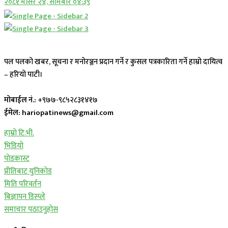
२०८१ मंसिर २४, सोमबार ०४:३९
पल पलको खबर, सूचना र मनोरञ्जन प्रदान गर्ने र कुसल पत्रकारिता गर्ने हाम्रो दायित्व
– हरियो पाटी।
मोबाईल नं.:
+९७७-९८५२८३१४१७
ईमेल: hariopatinews@gmail.com
हाम्रो टि.भी.
भिडियो
पोडकास्ट
प्रीतिबाट युनिकोड
मिति परिवर्तन
बिज्ञापन डिस्प्ले
समाचार पठाउनुहोस