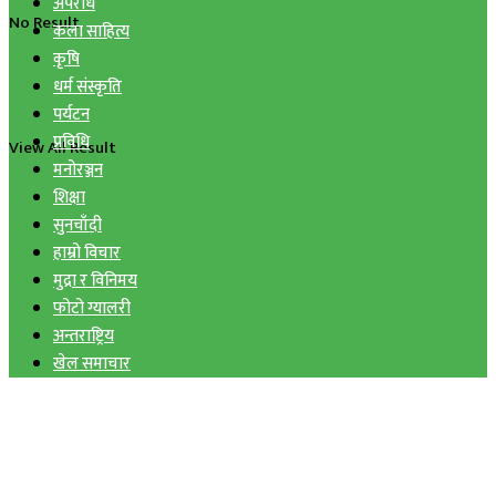
अपराध
No Result
कला साहित्य
कृषि
धर्म संस्कृति
पर्यटन
प्रविधि
View All Result
मनोरञ्जन
शिक्षा
सुनचाँदी
हाम्रो विचार
मुद्रा र विनिमय
फोटो ग्यालरी
अन्तराष्ट्रिय
खेल समाचार