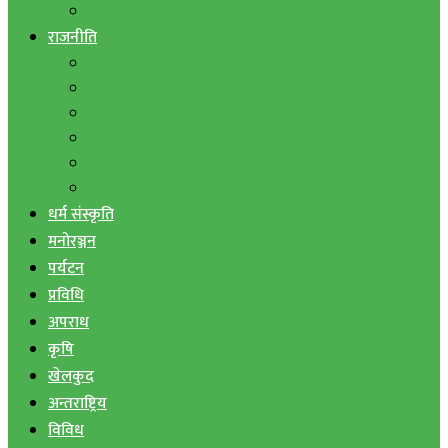
बैंक तथा वित्त
राजनीति
एमाले
नेपाली काङ्ग्रेस
माओवादी
राष्ट्रिय जनमोर्चा
जनता समाजवादी पार्टी
राष्ट्रिय प्रजातन्त्र पार्टी
धर्म संस्कृति
मनोरञ्जन
पर्यटन
प्रविधि
अपराध
कृषि
खेलकुद
अन्तराष्ट्रिय
विविध