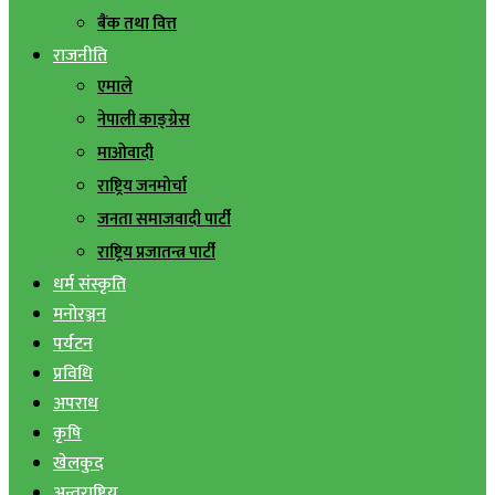
बैंक तथा वित्त
राजनीति
एमाले
नेपाली काङ्ग्रेस
माओवादी
राष्ट्रिय जनमोर्चा
जनता समाजवादी पार्टी
राष्ट्रिय प्रजातन्त्र पार्टी
धर्म संस्कृति
मनोरञ्जन
पर्यटन
प्रविधि
अपराध
कृषि
खेलकुद
अन्तराष्ट्रिय