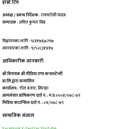
हाम्रो टिम
अध्यक्ष / प्रबन्ध निर्देशक
: रामभरोसी यादव
सम्पादक :
अमित कुमार सिह
विज्ञापनका लागि : ९८११७६७२९७
समाचारका लागि : ९८५२८३१४१७
आधिकारीक जानकारी
श्री विनायक श्री मीडिया एण्ड कन्सल्टेन्सी
प्रा.लि.द्वारा सन्चालित
कार्यालय:
गोल बजार, सिराहा
आमसंचार प्राधिकरण दर्ता नं. :
म.प्र.०००४/०७८-७९
मिडिया काउन्सिल दर्ता नं. :
०४/०७८-७९
सामाजिक संजाल
Facebook
X-twitter
Youtube