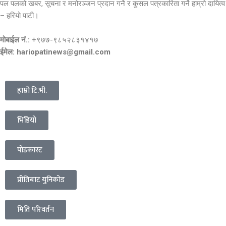
पल पलको खबर, सूचना र मनोरञ्जन प्रदान गर्ने र कुसल पत्रकारिता गर्ने हाम्रो दायित्व
– हरियो पाटी।
मोबाईल नं.:
+९७७-९८५२८३१४१७
ईमेल: hariopatinews@gmail.com
हाम्रो टि.भी.
भिडियो
पोडकास्ट
प्रीतिबाट युनिकोड
मिति परिवर्तन