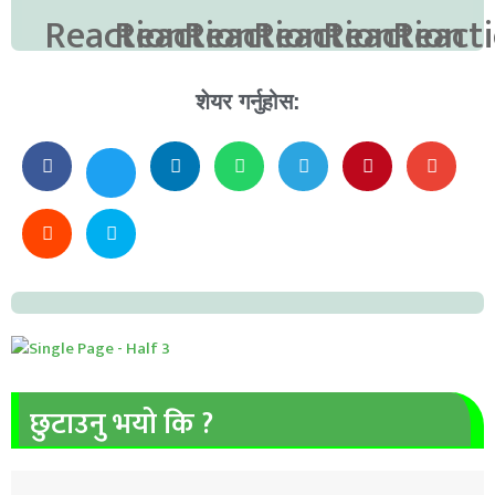
शेयर गर्नुहोस:
छुटाउनु भयो कि ?