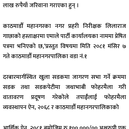
लाख रुपैयाँ जरिवाना गराएका हुन् ।
काठमाडौँ महानगरका नगर प्रहरी निरीक्षक लिलाराज
गाछाको हस्ताक्षरमा एमाले पार्टी कार्यालयका नाममा प्रेषित
पत्रमा भनिएको छ,‘प्रस्तुत विषयमा मिति २०८१ मंसिर ७
गते काठमाडौँ महानगरपालिका वडा नं.१
दरबारमार्गस्थित खुला सडकमा जागरण सभा गर्ने क्रममा
सडक तथा सडकपेटीमा जथाभाबी फोहरमैला गरी
वातावरण प्रदूषण गरेकोले तपाईँलाई फोहरमैला
व्यवस्थापन ऐन, २०६८ र काठमाडौँ महानगरपालिकाको
आर्थिक ऐन, २०८१ बमोजिम रु.१००,०००/०० अक्षरुपी एक