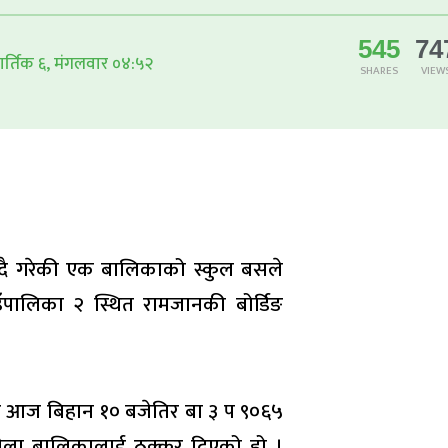
545
74
र्तिक ६, मंगलवार ०४:५२
SHARES
VIEW
ँदै गरेकी एक बालिकाको स्कुल बसले
ाउँपालिका २ स्थित रामजानकी बोर्डिङ
सार आज बिहान १० बजेतिर बा ३ प ९०६५
े बेला बालिकालाई ठक्कर दिएको हो ।