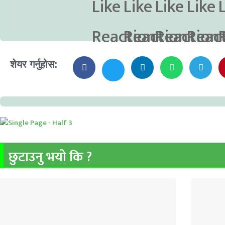
शेयर गर्नुहोस:
छुटाउनु भयो कि ?