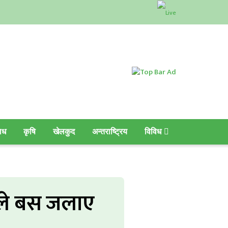
ाध
कृषि
खेलकुद
अन्तराष्ट्रिय
विविध
ीयले बस जलाए