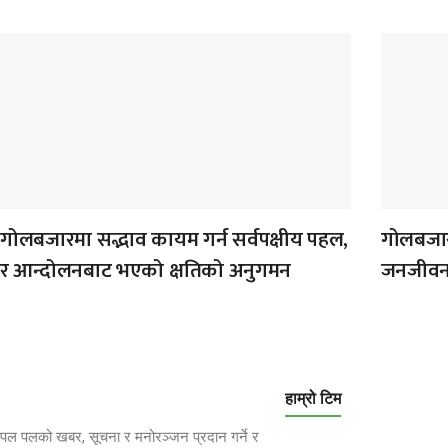
गोलबजारमा सद्भाव कायम गर्न सर्वपक्षीय पहल,
गोलबजारम
र आन्दोलनबाट भएको क्षतिको अनुगमन
जनजीव
हाम्रो टिम
पल पलको खबर, सूचना र मनोरञ्जन प्रदान गर्ने र