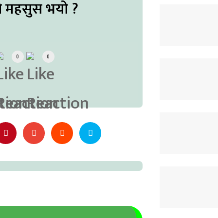
ो महसुस भयो ?
0
0