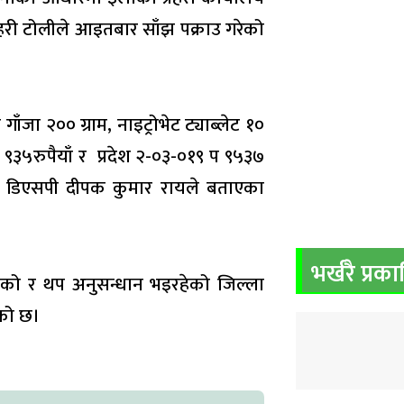
हरी टोलीले आइतबार साँझ पक्राउ गरेको
ँजा २०० ग्राम, नाइट्रोभेट ट्याब्लेट १०
३५रुपैयाँ र प्रदेश २-०३-०१९ प ९५३७
ता डिएसपी दीपक कुमार रायले बताएका
भर्खरै प्रक
रहेको र थप अनुसन्धान भइरहेको जिल्ला
एको छ।