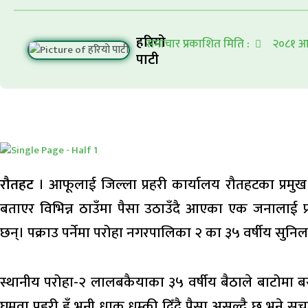
हरियो
समाचार प्रकाशित मिति :
२०८१ आश
पाटी
रौतहट
। आफूलाई जिल्ला प्रहरी कार्यालय रौतहटका प्रमुख
बताएर विभिन्न ठाउँमा पैसा उठाउँदै आएका एक जनालाई प
छन्। पक्राउ पर्नेमा परोहा नगरपालिका २ का ३५ वर्षीय सुनिल
स्थानीय परोहा-२ लालबकैयाका ३५ वर्षीय बैठाले बाटोमा 
घुमुवा प्रहरी हुँ भनी धाक धम्की दिँदै पैसा असुल्दै छ भने