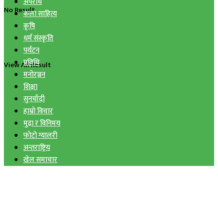
अपराध
No Result
कला साहित्य
कृषि
धर्म संस्कृति
पर्यटन
प्रविधि
View All Result
मनोरञ्जन
शिक्षा
सुनचाँदी
हाम्रो विचार
मुद्रा र विनिमय
फोटो ग्यालरी
अन्तराष्ट्रिय
खेल समाचार