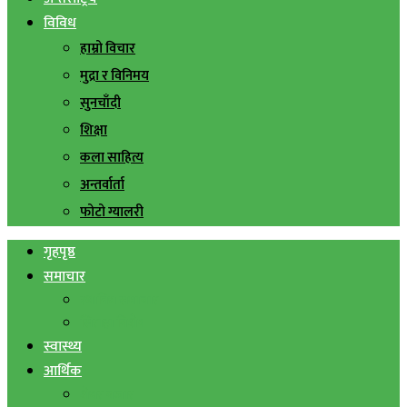
विविध
हाम्रो विचार
मुद्रा र विनिमय
सुनचाँदी
शिक्षा
कला साहित्य
अन्तर्वार्ता
फोटो ग्यालरी
गृहपृष्ठ
समाचार
स्थानिय समाचार
सिराहा बिशेष
स्वास्थ्य
आर्थिक
शेयर बजार