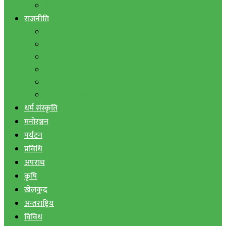
बैंक तथा वित्त
राजनीति
एमाले
नेपाली काङ्ग्रेस
माओवादी
राष्ट्रिय जनमोर्चा
जनता समाजवादी पार्टी
राष्ट्रिय प्रजातन्त्र पार्टी
धर्म संस्कृति
मनोरञ्जन
पर्यटन
प्रविधि
अपराध
कृषि
खेलकुद
अन्तराष्ट्रिय
विविध