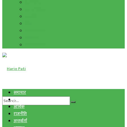
हाम्रो विचार
मुद्रा र विनिमय
सुनचाँदी
शिक्षा
कला साहित्य
अन्तर्वार्ता
फोटो ग्यालरी
समाचार
स्वास्थ्य
आर्थिक
राजनीति
अन्तर्वार्ता