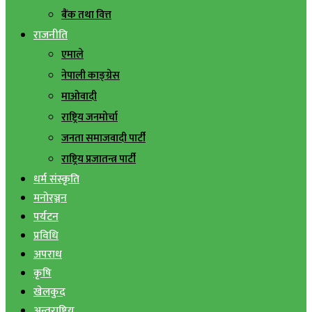
बैंक तथा वित्त
राजनीति
एमाले
नेपाली काङ्ग्रेस
माओवादी
राष्ट्रिय जनमोर्चा
जनता समाजवादी पार्टी
राष्ट्रिय प्रजातन्त्र पार्टी
धर्म संस्कृति
मनोरञ्जन
पर्यटन
प्रविधि
अपराध
कृषि
खेलकुद
अन्तराष्ट्रिय