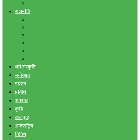
बैंक तथा वित्त
राजनीति
एमाले
नेपाली काङ्ग्रेस
माओवादी
राष्ट्रिय जनमोर्चा
जनता समाजवादी पार्टी
राष्ट्रिय प्रजातन्त्र पार्टी
धर्म संस्कृति
मनोरञ्जन
पर्यटन
प्रविधि
अपराध
कृषि
खेलकुद
अन्तराष्ट्रिय
विविध