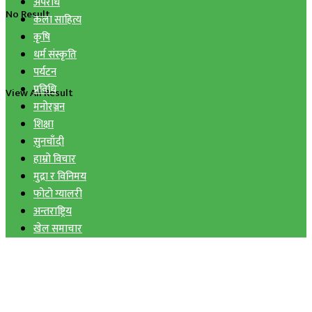
अपराध
No Result
कला साहित्य
कृषि
धर्म संस्कृति
पर्यटन
प्रविधि
View All Result
मनोरञ्जन
शिक्षा
सुनचाँदी
हाम्रो विचार
मुद्रा र विनिमय
फोटो ग्यालरी
अन्तराष्ट्रिय
खेल समाचार