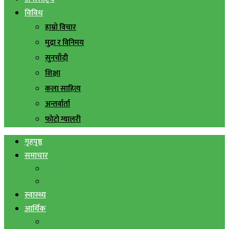
विविध
हाम्रो विचार
मुद्रा र विनिमय
सुनचाँदी
शिक्षा
कला साहित्य
अन्तर्वार्ता
फोटो ग्यालरी
गृहपृष्ठ
समाचार
स्थानिय समाचार
सिराहा बिशेष
स्वास्थ्य
आर्थिक
शेयर बजार