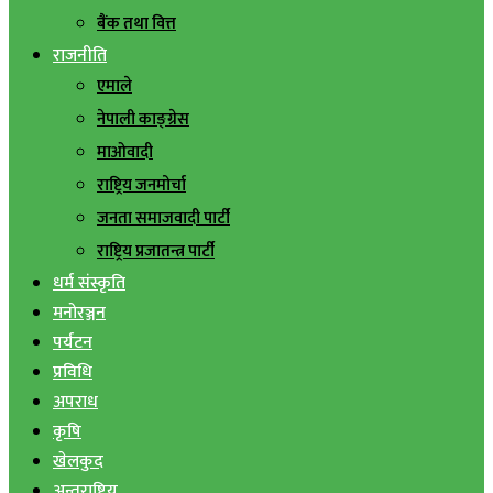
बैंक तथा वित्त
राजनीति
एमाले
नेपाली काङ्ग्रेस
माओवादी
राष्ट्रिय जनमोर्चा
जनता समाजवादी पार्टी
राष्ट्रिय प्रजातन्त्र पार्टी
धर्म संस्कृति
मनोरञ्जन
पर्यटन
प्रविधि
अपराध
कृषि
खेलकुद
अन्तराष्ट्रिय