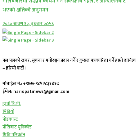
गोलबजारमा सद्भाव कायम गर्न सर्वपक्षीय पहल, र आन्दोलनबाट
भएको क्षतिको अनुगमन
२०८० श्रावण १०, बुधबार ०८:५६
पल पलको खबर, सूचना र मनोरञ्जन प्रदान गर्ने र कुसल पत्रकारिता गर्ने हाम्रो दायित्व
– हरियो पाटी।
मोबाईल नं.:
+९७७-९८५२८३१४१७
ईमेल: hariopatinews@gmail.com
हाम्रो टि.भी.
भिडियो
पोडकास्ट
प्रीतिबाट युनिकोड
मिति परिवर्तन