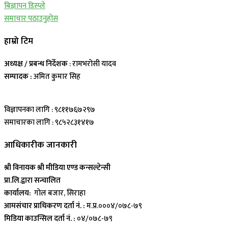
बिज्ञापन डिस्प्ले
समाचार पठाउनुहोस
हाम्रो टिम
अध्यक्ष / प्रबन्ध निर्देशक
: रामभरोसी यादव
सम्पादक :
अमित कुमार सिह
विज्ञापनका लागि : ९८११७६७२९७
समाचारका लागि : ९८५२८३१४१७
आधिकारीक जानकारी
श्री विनायक श्री मीडिया एण्ड कन्सल्टेन्सी
प्रा.लि.द्वारा सन्चालित
कार्यालय:
गोल बजार, सिराहा
आमसंचार प्राधिकरण दर्ता नं. :
म.प्र.०००४/०७८-७९
मिडिया काउन्सिल दर्ता नं. :
०४/०७८-७९