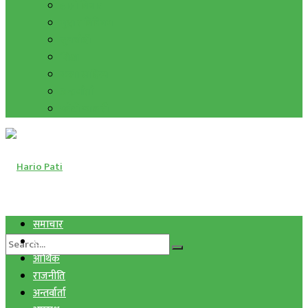
हाम्रो विचार
मुद्रा र विनिमय
सुनचाँदी
शिक्षा
कला साहित्य
अन्तर्वार्ता
फोटो ग्यालरी
समाचार
स्वास्थ्य
आर्थिक
राजनीति
अन्तर्वार्ता