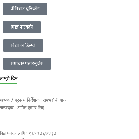
प्रीतिबाट युनिकोड
मिति परिवर्तन
बिज्ञापन डिस्प्ले
समाचार पठाउनुहोस
हाम्रो टिम
अध्यक्ष / प्रबन्ध निर्देशक
: रामभरोसी यादव
सम्पादक :
अमित कुमार सिह
विज्ञापनका लागि : ९८११७६७२९७