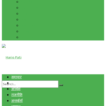
हाम्रो विचार
मुद्रा र विनिमय
सुनचाँदी
शिक्षा
कला साहित्य
अन्तर्वार्ता
फोटो ग्यालरी
समाचार
स्वास्थ्य
आर्थिक
राजनीति
अन्तर्वार्ता