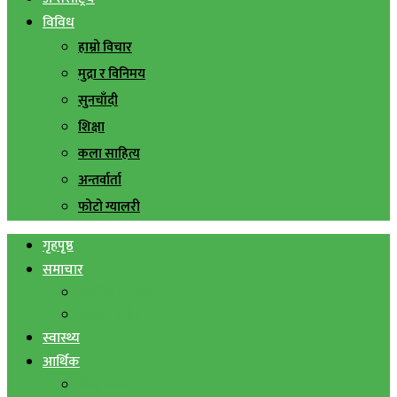
विविध
हाम्रो विचार
मुद्रा र विनिमय
सुनचाँदी
शिक्षा
कला साहित्य
अन्तर्वार्ता
फोटो ग्यालरी
गृहपृष्ठ
समाचार
स्थानिय समाचार
सिराहा बिशेष
स्वास्थ्य
आर्थिक
शेयर बजार