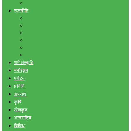
बैंक तथा वित्त
राजनीति
एमाले
नेपाली काङ्ग्रेस
माओवादी
राष्ट्रिय जनमोर्चा
जनता समाजवादी पार्टी
राष्ट्रिय प्रजातन्त्र पार्टी
धर्म संस्कृति
मनोरञ्जन
पर्यटन
प्रविधि
अपराध
कृषि
खेलकुद
अन्तराष्ट्रिय
विविध