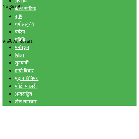
अपराध
No Result
कला साहित्य
कृषि
धर्म संस्कृति
पर्यटन
प्रविधि
View All Result
मनोरञ्जन
शिक्षा
सुनचाँदी
हाम्रो विचार
मुद्रा र विनिमय
फोटो ग्यालरी
अन्तराष्ट्रिय
खेल समाचार