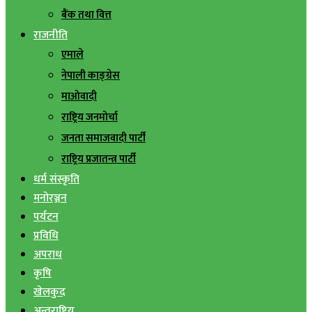
बैंक तथा वित्त
राजनीति
एमाले
नेपाली काङ्ग्रेस
माओवादी
राष्ट्रिय जनमोर्चा
जनता समाजवादी पार्टी
राष्ट्रिय प्रजातन्त्र पार्टी
धर्म संस्कृति
मनोरञ्जन
पर्यटन
प्रविधि
अपराध
कृषि
खेलकुद
अन्तराष्ट्रिय