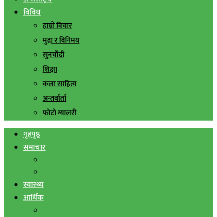
विविध
हाम्रो विचार
मुद्रा र विनिमय
सुनचाँदी
शिक्षा
कला साहित्य
अन्तर्वार्ता
फोटो ग्यालरी
गृहपृष्ठ
समाचार
स्थानिय समाचार
सिराहा बिशेष
स्वास्थ्य
आर्थिक
शेयर बजार