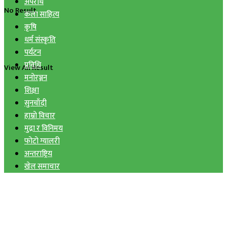
अपराध
No Result
कला साहित्य
कृषि
धर्म संस्कृति
पर्यटन
प्रविधि
View All Result
मनोरञ्जन
शिक्षा
सुनचाँदी
हाम्रो विचार
मुद्रा र विनिमय
फोटो ग्यालरी
अन्तराष्ट्रिय
खेल समाचार