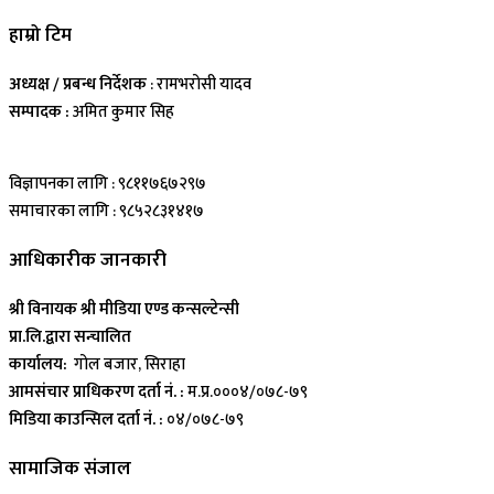
हाम्रो टिम
अध्यक्ष / प्रबन्ध निर्देशक
: रामभरोसी यादव
सम्पादक :
अमित कुमार सिह
विज्ञापनका लागि : ९८११७६७२९७
समाचारका लागि : ९८५२८३१४१७
आधिकारीक जानकारी
श्री विनायक श्री मीडिया एण्ड कन्सल्टेन्सी
प्रा.लि.द्वारा सन्चालित
कार्यालय:
गोल बजार, सिराहा
आमसंचार प्राधिकरण दर्ता नं. :
म.प्र.०००४/०७८-७९
मिडिया काउन्सिल दर्ता नं. :
०४/०७८-७९
सामाजिक संजाल