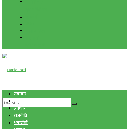
हाम्रो विचार
मुद्रा र विनिमय
सुनचाँदी
शिक्षा
कला साहित्य
अन्तर्वार्ता
फोटो ग्यालरी
समाचार
स्वास्थ्य
आर्थिक
राजनीति
अन्तर्वार्ता