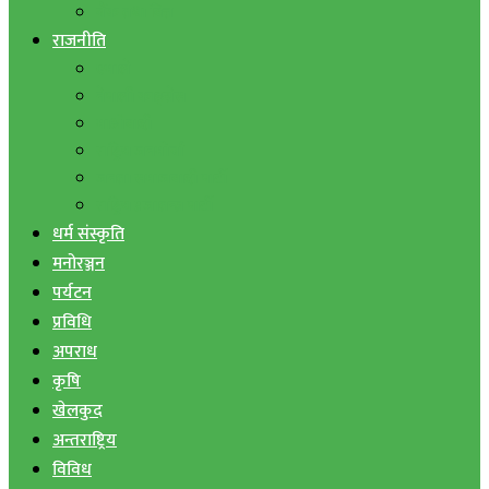
बैंक तथा वित्त
राजनीति
एमाले
नेपाली काङ्ग्रेस
माओवादी
राष्ट्रिय जनमोर्चा
जनता समाजवादी पार्टी
राष्ट्रिय प्रजातन्त्र पार्टी
धर्म संस्कृति
मनोरञ्जन
पर्यटन
प्रविधि
अपराध
कृषि
खेलकुद
अन्तराष्ट्रिय
विविध