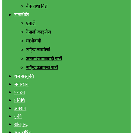
बैंक तथा वित्त
राजनीति
एमाले
नेपाली काङ्ग्रेस
माओवादी
राष्ट्रिय जनमोर्चा
जनता समाजवादी पार्टी
राष्ट्रिय प्रजातन्त्र पार्टी
धर्म संस्कृति
मनोरञ्जन
पर्यटन
प्रविधि
अपराध
कृषि
खेलकुद
अन्तराष्ट्रिय