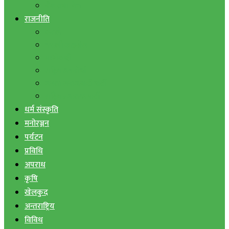
बैंक तथा वित्त
राजनीति
एमाले
नेपाली काङ्ग्रेस
माओवादी
राष्ट्रिय जनमोर्चा
जनता समाजवादी पार्टी
राष्ट्रिय प्रजातन्त्र पार्टी
धर्म संस्कृति
मनोरञ्जन
पर्यटन
प्रविधि
अपराध
कृषि
खेलकुद
अन्तराष्ट्रिय
विविध