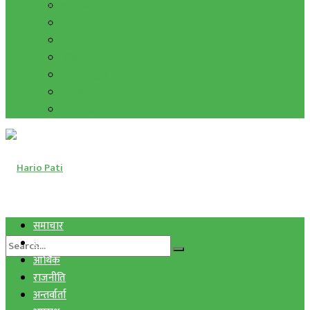
हाम्रो विचार
मुद्रा र विनिमय
सुनचाँदी
शिक्षा
कला साहित्य
अन्तर्वार्ता
फोटो ग्यालरी
समाचार
स्वास्थ्य
आर्थिक
राजनीति
अन्तर्वार्ता