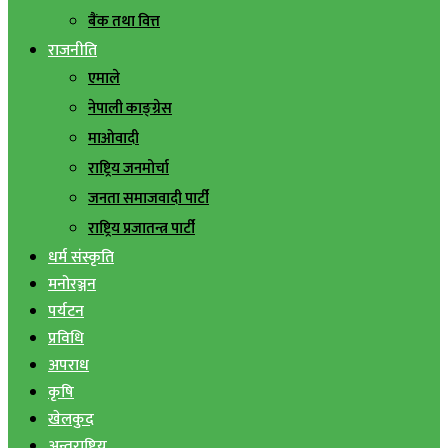
बैंक तथा वित्त
राजनीति
एमाले
नेपाली काङ्ग्रेस
माओवादी
राष्ट्रिय जनमोर्चा
जनता समाजवादी पार्टी
राष्ट्रिय प्रजातन्त्र पार्टी
धर्म संस्कृति
मनोरञ्जन
पर्यटन
प्रविधि
अपराध
कृषि
खेलकुद
अन्तराष्ट्रिय