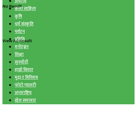
अपराध
No Result
कला साहित्य
कृषि
धर्म संस्कृति
पर्यटन
प्रविधि
View All Result
मनोरञ्जन
शिक्षा
सुनचाँदी
हाम्रो विचार
मुद्रा र विनिमय
फोटो ग्यालरी
अन्तराष्ट्रिय
खेल समाचार