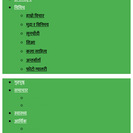
विविध
हाम्रो विचार
मुद्रा र विनिमय
सुनचाँदी
शिक्षा
कला साहित्य
अन्तर्वार्ता
फोटो ग्यालरी
गृहपृष्ठ
समाचार
स्थानिय समाचार
सिराहा बिशेष
स्वास्थ्य
आर्थिक
शेयर बजार