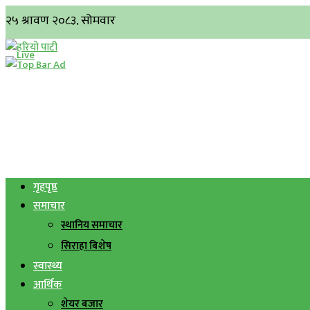
गृहपृष्ठ
समाचार
स्थानिय समाचार
सिराहा बिशेष
स्वास्थ्य
आर्थिक
शेयर बजार