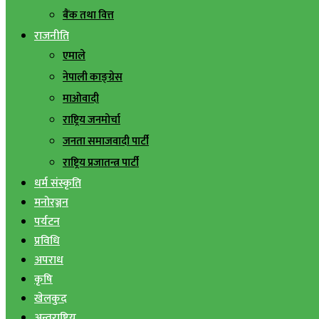
बैंक तथा वित्त
राजनीति
एमाले
नेपाली काङ्ग्रेस
माओवादी
राष्ट्रिय जनमोर्चा
जनता समाजवादी पार्टी
राष्ट्रिय प्रजातन्त्र पार्टी
धर्म संस्कृति
मनोरञ्जन
पर्यटन
प्रविधि
अपराध
कृषि
खेलकुद
अन्तराष्ट्रिय