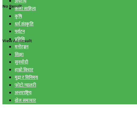
अपराध
No Result
कला साहित्य
कृषि
धर्म संस्कृति
पर्यटन
प्रविधि
View All Result
मनोरञ्जन
शिक्षा
सुनचाँदी
हाम्रो विचार
मुद्रा र विनिमय
फोटो ग्यालरी
अन्तराष्ट्रिय
खेल समाचार