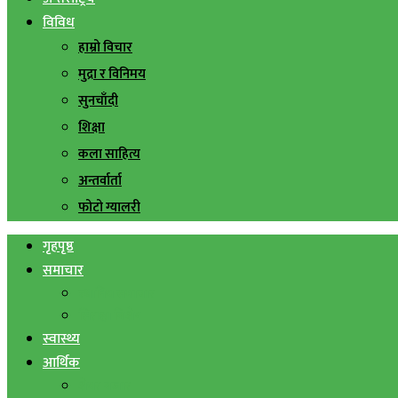
विविध
हाम्रो विचार
मुद्रा र विनिमय
सुनचाँदी
शिक्षा
कला साहित्य
अन्तर्वार्ता
फोटो ग्यालरी
गृहपृष्ठ
समाचार
स्थानिय समाचार
सिराहा बिशेष
स्वास्थ्य
आर्थिक
शेयर बजार