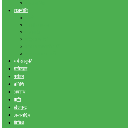
बैंक तथा वित्त
राजनीति
एमाले
नेपाली काङ्ग्रेस
माओवादी
राष्ट्रिय जनमोर्चा
जनता समाजवादी पार्टी
राष्ट्रिय प्रजातन्त्र पार्टी
धर्म संस्कृति
मनोरञ्जन
पर्यटन
प्रविधि
अपराध
कृषि
खेलकुद
अन्तराष्ट्रिय
विविध