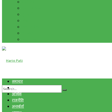
हाम्रो विचार
मुद्रा र विनिमय
सुनचाँदी
शिक्षा
कला साहित्य
अन्तर्वार्ता
फोटो ग्यालरी
समाचार
स्वास्थ्य
आर्थिक
राजनीति
अन्तर्वार्ता