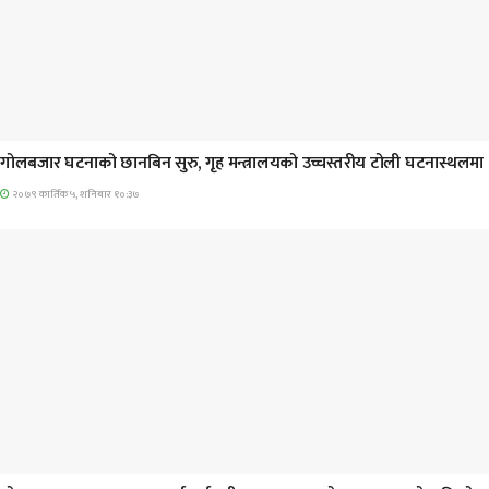
प्रमुख सामाचार
गोलबजार घटनाको छानबिन सुरु, गृह मन्त्रालयको उच्चस्तरीय टोली घटनास्थलमा
२०७९ कार्तिक ५, शनिबार १०:३७
प्रमुख सामाचार