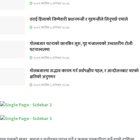
२०७९ कार्तिक ५, शनिबार १०:३७
तराई हिंसाको जिम्मेवारी प्रधानमन्त्री र गृहमन्त्रीले लिनुपर्छः एमाले
२०७९ कार्तिक ५, शनिबार १०:३७
गोलबजार घटनाको छानबिन सुरु, गृह मन्त्रालयको उच्चस्तरीय टोली
घटनास्थलमा
२०७९ कार्तिक ५, शनिबार १०:३७
गोलबजारमा सद्भाव कायम गर्न सर्वपक्षीय पहल, र आन्दोलनबाट भएको
क्षतिको अनुगमन
२०७९ कार्तिक ५, शनिबार १०:३७
पल पलको खबर, सूचना र मनोरञ्जन प्रदान गर्ने र कुसल पत्रकारिता गर्ने हाम्रो दायित्व –