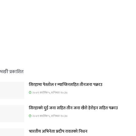
भर्खरै प्रकाशित
सिरहामा पेस्तोल र म्याग्जिनसहित तीनजना पक्राउ
२०७९ कार्तिक ५, शनिबार १०:३७
सिरहाकाे दुई जना सहित तीन जना खैरो हेरोइन सहित पक्राउ
२०७९ कार्तिक ५, शनिबार १०:३७
भारतीय अभिनेता प्रदीप रावतको निधन