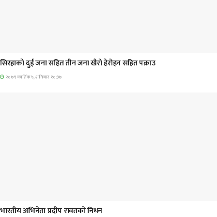
समाचार
सिरहाकाे दुई जना सहित तीन जना खैरो हेरोइन सहित पक्राउ
२०७९ कार्तिक ५, शनिबार १०:३७
अन्तराष्ट्रिय
भारतीय अभिनेता प्रदीप रावतको निधन