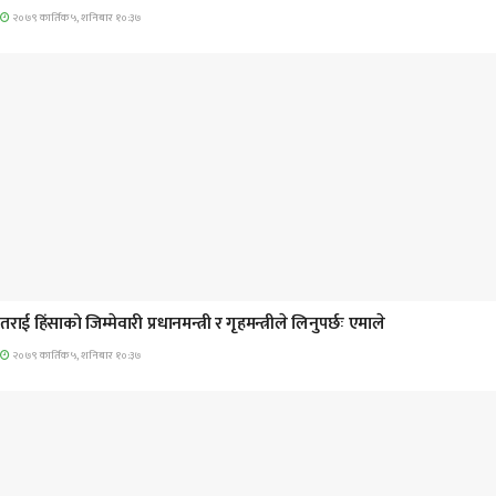
२०७९ कार्तिक ५, शनिबार १०:३७
प्रमुख सामाचार
तराई हिंसाको जिम्मेवारी प्रधानमन्त्री र गृहमन्त्रीले लिनुपर्छः एमाले
२०७९ कार्तिक ५, शनिबार १०:३७