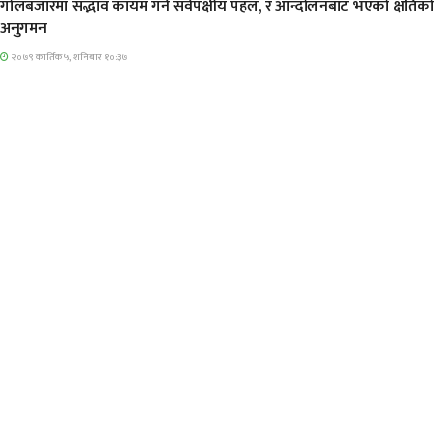
गोलबजारमा सद्भाव कायम गर्न सर्वपक्षीय पहल, र आन्दोलनबाट भएको क्षतिको
अनुगमन
२०७९ कार्तिक ५, शनिबार १०:३७