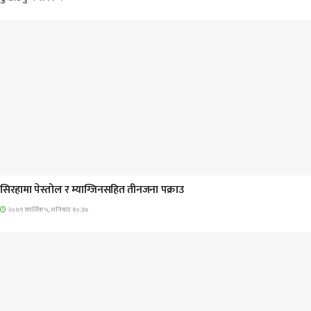
प्रमुख सामाचार
सिरहामा पेस्तोल र म्याग्जिनसहित तीनजना पक्राउ
२०७९ कार्तिक ५, शनिबार १०:३७