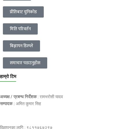
प्रीतिबाट युनिकोड
मिति परिवर्तन
बिज्ञापन डिस्प्ले
समाचार पठाउनुहोस
हाम्रो टिम
अध्यक्ष / प्रबन्ध निर्देशक
: रामभरोसी यादव
सम्पादक :
अमित कुमार सिह
विज्ञापनका लागि : ९८११७६७२९७